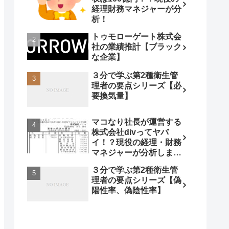
経理財務マネジャーが分
析！
トゥモローゲート株式会
社の業績推計【ブラック
な企業】
３分で学ぶ第2種衛生管
理者の要点シリーズ【必
要換気量】
マコなり社長が運営する
株式会社divってヤバ
イ！？現役の経理・財務
マネジャーが分析しまし
た。【年商】【経営分
３分で学ぶ第2種衛生管
析】
理者の要点シリーズ【偽
陽性率、偽陰性率】