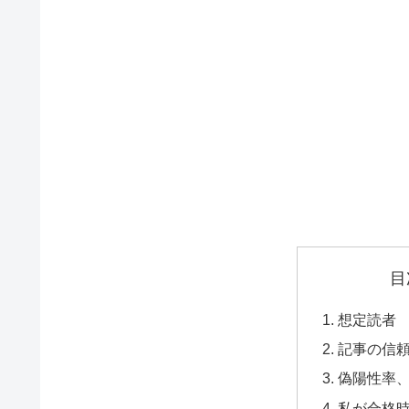
目
想定読者
記事の信
偽陽性率
私が合格