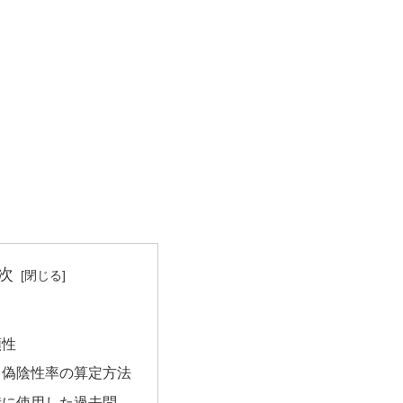
次
頼性
、偽陰性率の算定方法
時に使用した過去問