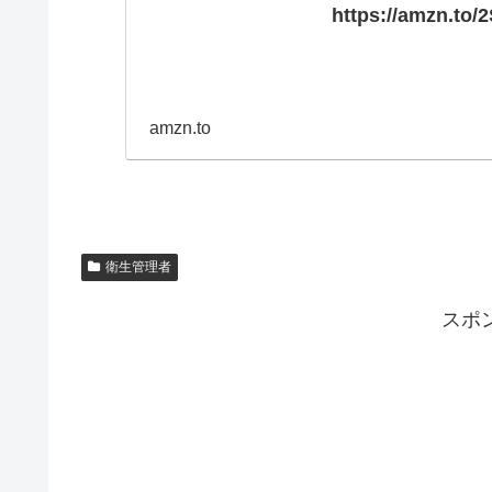
https://amzn.to
amzn.to
衛生管理者
スポ