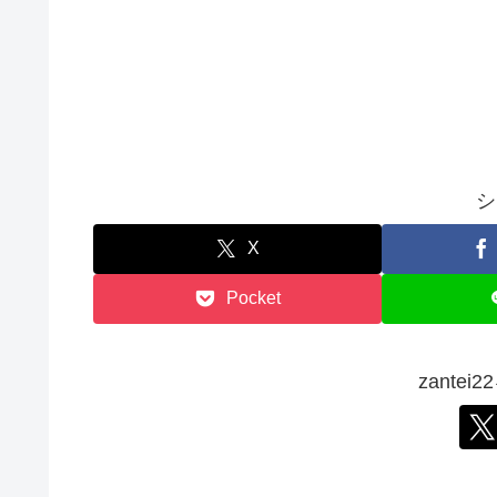
シ
X
Pocket
zante