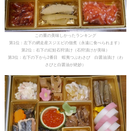
この重の美味しかったランキング
第1位：左下の網走産スジエビの佃煮（永遠に食べられます）
第2位：右下の紅鮭石狩漬け（石狩漬けが美味）
第3位：右下の下から2番目 蝦夷つぶわさび 白醤油漬け（わ
さびと白醤油が絶妙）