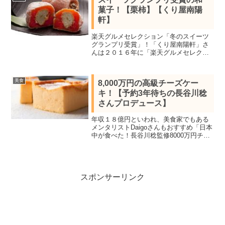
接お店に足を運んで実際に食...
菓子！【栗柿】【くり屋南陽
軒】
楽天グルメセレクション「冬のスイーツ
グランプリ受賞」！「くり屋南陽軒」さ
んは２０１６年に「楽天グルメセレクシ
ョン」で「冬のスイーツグランプリ」を
受賞しています。私が3年連続注文してい
る【栗柿】私はここ3年連続で「くり屋南
美食
8,000万円の高級チーズケー
陽軒」さんの【栗柿】...
キ！【予約3年待ちの長谷川稔
さんプロデュース】
年収１８億円といわれ、美食家でもある
メンタリストDaigoさんもおすすめ「日本
中が食べた！長谷川稔監修8000万円チー
ズケーキ【Cheesecake HOLIC】年収18
億円といわれ、美食家でもあるメンタリ
ストDaigoさん。そんな美食家：...
スポンサーリンク