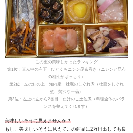
この重の美味しかったランキング
第1位：真ん中の左下 ひとくちニシン昆布巻き（ニシンと昆布
の相性がばっちり）
第2位：左の鮭の上 知内産 牡蠣のしぐれ煮（牡蠣をしぐれ
煮。贅沢な一品）
第3位：左上の左から2番目 たけのこ土佐煮（料理全体のバラ
ンスを整えてくれます）
美味しいそうに見えませんか？
もし、美味しいそうに見えてこの商品に2万円出しても良