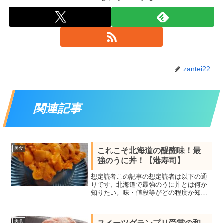
zantei22
関連記事
美食
これこそ北海道の醍醐味！最
強のうに丼！【港寿司】
想定読者この記事の想定読者は以下の通
りです。北海道で最強のうに丼とは何か
知りたい。味・値段等がどの程度か知り
たい。このような疑問を持つ読者様に、
北海道最強のうに丼を紹介していきま
す。記事の信頼性この記事は、筆者が直
美食
スイーツグランプリ受賞の和