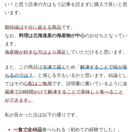
い！と思う読者の方はもう記事を読まずに購入で良いと思
います。
期待値は十分に超える商品
です。
なお、
料理は北海道産の海産物が中心
のおせちとなってい
ます。
海産物が好きな方はより満足
していただけると思います。
また、この商品は
冷凍で届く
ため「
解凍することで味が落
ちるのでは？
」と感じる方もいるかと思います。結論とし
てはその
心配はご無用
です。説明書に書いているように
冷
蔵庫で24時間かけて解凍することで美味しく食べること
ができます。
私が良かった点は以下の通りです。
一食で全48品
食べられる（初めての経験でした）。