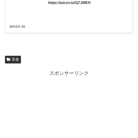
https://amzn.to/3j7JMEH
amzn.to
美食
スポンサーリンク