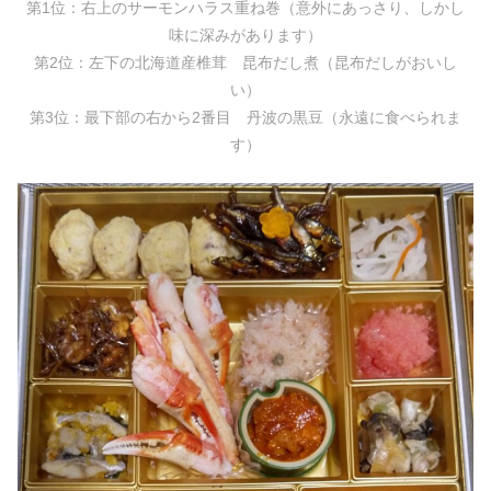
第1位：右上のサーモンハラス重ね巻（意外にあっさり、しかし
味に深みがあります）
第2位：左下の北海道産椎茸 昆布だし煮（昆布だしがおいし
い）
第3位：最下部の右から2番目 丹波の黒豆（永遠に食べられま
す）